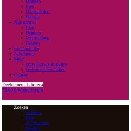
Drinken
Eten
Overnachten
Feesten
Alle nieuws
Eten
Drinken
Overnachten
Feesten
Evenementen
Adverteren
Meer
Over Horeca in België
Websites laten maken
Contact
Deelnemen als horeca
€
0.00
0
Winkelwagen
Zoeken
Drinken
Eten
Overnachten
Feesten