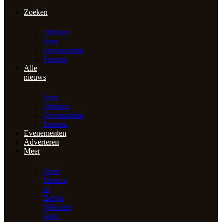
Zoeken
Drinken
Eten
Overnachten
Feesten
Alle
nieuws
Eten
Drinken
Overnachten
Feesten
Evenementen
Adverteren
Meer
Over
Horeca
in
België
Websites
laten